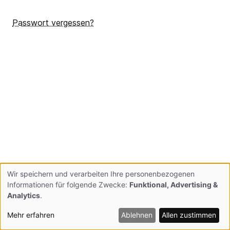
Passwort vergessen?
Wir speichern und verarbeiten Ihre personenbezogenen
Verwendung
Informationen für folgende Zwecke:
Funktional, Advertising &
Analytics
.
personenbezogener
Mehr erfahren
Ablehnen
Allen zustimmen
Daten