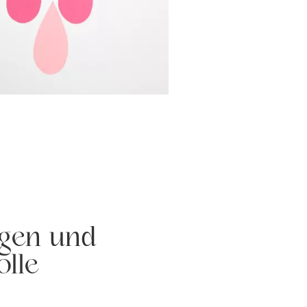
gen und
lle