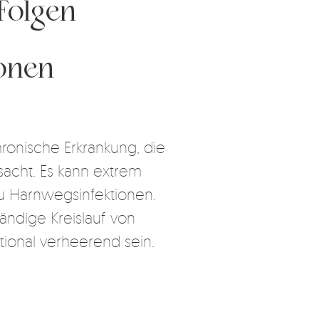
Folgen
onen
e chronische Erkrankung, die
sacht. Es kann extrem
zu Harnwegsinfektionen.
ändige Kreislauf von
ional verheerend sein.