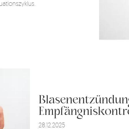
ationszyklus.
Blasenentzündun
Empfängniskontro
28.12.2025